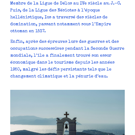
Membre de la Ligue de Délos au IVe siècle av. J.-C.
Puis, de la Ligue des Nésiotes à l’époque
hellénistique, Ios a traversé des siècles de
domination, passant notamment sous l’Empire
ottoman en 1537.
Enfin, après des épreuves lors des guerres et des
occupations successives pendant la Seconde Guerre
mondiale, l’île a finalement trouvé son essor
économique dans le tourisme depuis les années
1950, malgré les défis persistants tels que le
changement climatique et la pénurie d’eau.