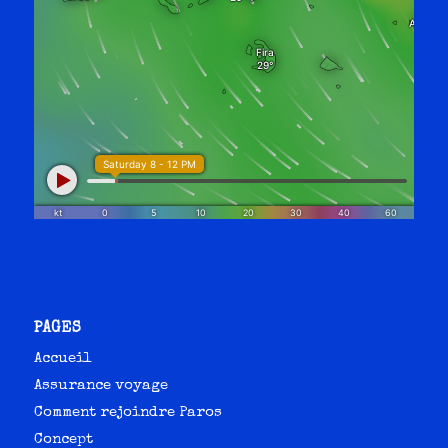
PAGES
Accueil
Assurance voyage
Comment rejoindre Paros
Concept