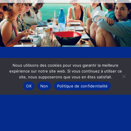
Nous utilisons des cookies pour vous garantir la meilleure
Devenez membre de
expérience sur notre site web. Si vous continuez à utiliser ce
l’équipage
site, nous supposerons que vous en êtes satisfait.
OK
Non
Politique de confidentialité
les courses et le rangement sont à
faire ensemble
les repas sont préparer à tour de
rôle par ceux qui le souhaitent
à terre, en groupe ou seul vous
partez à la découverte de chaque
îles