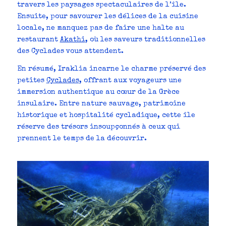
travers les paysages spectaculaires de l’île.
Ensuite, pour savourer les délices de la cuisine
locale, ne manquez pas de faire une halte au
restaurant
Akathi
, où les saveurs traditionnelles
des Cyclades vous attendent.
En résumé, Iraklia incarne le charme préservé des
petites
Cyclades
, offrant aux voyageurs une
immersion authentique au cœur de la Grèce
insulaire. Entre nature sauvage, patrimoine
historique et hospitalité cycladique, cette île
réserve des trésors insoupçonnés à ceux qui
prennent le temps de la découvrir.