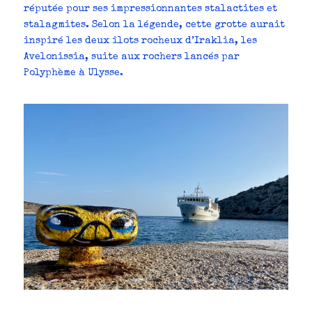
réputée pour ses impressionnantes stalactites et
stalagmites. Selon la légende, cette grotte aurait
inspiré les deux îlots rocheux d’Iraklia, les
Avelonissia, suite aux rochers lancés par
Polyphème à Ulysse.