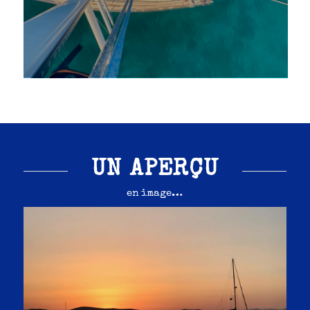
UN APERÇU
en image…