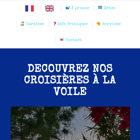
À propos
Grèce
Caraïbes
Info Pratiques
Services
Contact
DÉCOUVREZ NOS
CROISIÈRES À LA
VOILE